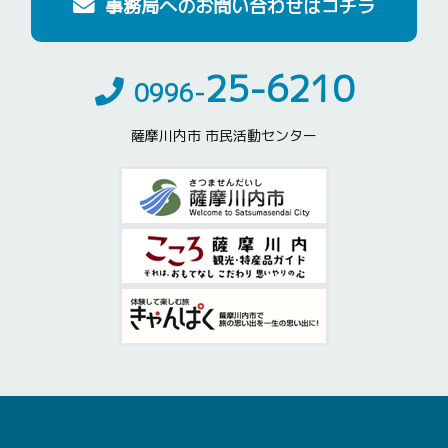
事務局へのお問い合わせはコチラ
紹介します
[事務局]
25-6210
2026/05/26
令和８年度市民活動支援補助金
0996-
お知らせ
（スタートアップコース・高齢化対策コース）選考委員会
薩摩川内市 市民活動センター
公開ヒアリングを開催します
[事務局]
2026/04/01
令和８年度 市民活動支援補助金
お知らせ
の対象事業（高齢化対策コース）の対象事業を募集しま
す！
[事務局]
2026/04/01
令和８年度 市民活動支援補助金
お知らせ
の対象事業（スタートアップコース）の対象事業を募集し
ます！
[事務局]