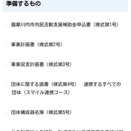
準備するもの
薩摩川内市市民活動支援補助金申込書（様式第
1
号）
·
事業計画書（様式第
2
号）
·
事業収支計画書（様式第
3
号）
·
団体に関する調書（様式第
4
号）
連携するすべての
·
団体（スマイル連携コース）
団体構成員名簿（様式第
5
号）
·