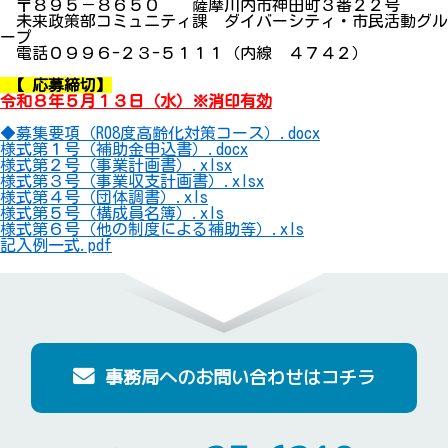
〒８９５－８６５０ 薩摩川内市神田町３番２２号
未来政策部コミュニティ課 ダイバーシティ・市民活動グル
ープ
電話０９９６-２３-５１１１（内線 ４７４２）
【 応募締切】
令和８年５月１３日（水）※消印有効
◆募集要項（R08度高齢化対策コース）.docx
様式第１号（補助金申込書）.docx
様式第２号（事業計画書）.xlsx
様式第３号（事業収支計画書）.xlsx
様式第４号（団体調書）.xls
様式第５号（構成員名簿）.xls
様式第６号（他の制度による補助等）.xls
記入例一式.pdf
事務局へのお問い合わせはコチラ