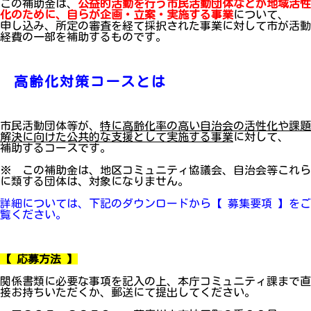
この補助金は、
公益的活動を行う市民活動団体などが地域活性
化のために、自らが企画・立案・実施する事業
について、
申し込み、所定の審査を経て採択された事業に対して市が活動
経費の一部を補助するものです。
高齢化対策コースとは
市民活動団体等が、
特に高齢化率の高い自治会の活性化や課題
解決に向けた公共的な支援として実施する事業
に対して、
補助するコースです。
※ この補助金は、地区コミュニティ協議会、自治会等これら
に類
する団体は、対象になりません。
詳細については、下記のダウンロードから【 募集要項 】をご
覧ください。
【 応募方法 】
関係書類に必要な事項を記入の上、本庁コミュニティ課まで直
接お持ちいただくか、郵送にて提出してください。