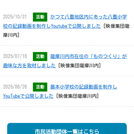
2024/07/20
8月10日(土)『高江ふるさと夏祭
お知らせ
り』開催のご案内（高江一日クラブ）
[高江一日クラブ]
2025/10/31
かつて八重地区内にあった八重小学
活動
校の記録動画を制作しYoutubeで公開しました
[映像集団薩
2024/05/09
5月18日（土）だんで会&楽しく遊
摩川内]
お知らせ
ぼう会
[サークル だんでらいおん]
2025/07/18
薩摩川内市在住の「ものつくり」が
活動
2024/04/04
100人展in薩摩川内 開催のお知
趣味な方を取材しました
[映像集団薩摩川内]
お知らせ
らせ
[街角ギャラリー展実行委員会]
2025/06/26
藤本小学校の記録動画を制作し
活動
2024/03/15
だんで会開催日
[サークル だん
YouTubeで公開しました
[映像集団薩摩川内]
お知らせ
でらいおん]
2025/05/29
野下小学校の記録動画を制作し
活動
2023/12/15
今年最後のだんで会
[サークル
Youtubeで公開しました
[映像集団薩摩川内]
お知らせ
市民活動団体一覧はこちら