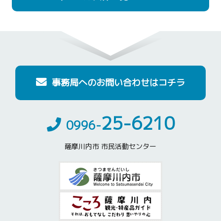
だんでらいおん]
2025/03/27
東郷中学校、東郷小学校の閉校記録
活動
2023/10/14
10月のだんで会
[サークル だん
動画をYouTubeで公開しました
[映像集団薩摩川内]
お知らせ
でらいおん]
2025/02/13
閉校記録動画30校収録ＤＶＤプレゼ
活動
事務局へのお問い合わせはコチラ
2023/08/06
8月12日(土)『高江ふるさと夏祭
ント
[映像集団薩摩川内]
お知らせ
り』開催のご案内（高江一日クラブ）
[高江一日クラブ]
25-6210
0996-
2025/01/24
黒木小学校、上手小学校の閉校記録
活動
2023/07/08
不登校（在宅生）や子育てを語ろ
動画を製作しました
[映像集団薩摩川内]
お知らせ
薩摩川内市 市民活動センター
う「だんで会」開催のお知らせ
[サークル だんでらいお
ん]
2025/01/24
青瀬中学校、西山小学校の閉校記録
活動
動画を公開しております
[映像集団薩摩川内]
2023/06/02
笑福亭鶴笑落語会
[地域未来ネッ
お知らせ
ト・せんだい]