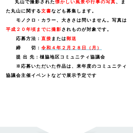
丸山で撮影された
懐かしい風景や行事の写真
、ま
た丸山に関する
文書
なども募集します。
モノクロ・カラー、大きさは問いません。
写真は
平成２０年頃までに撮影
されものが対象です。
応募方法：
直接
または
郵送
締 切：
令和４年２月２８日（月）
提 出 先：樋脇地区コミュニティ協議会
※応募いただいた作品は、来年度のコミュニティ
協議会主催イベントなどで展示予定です