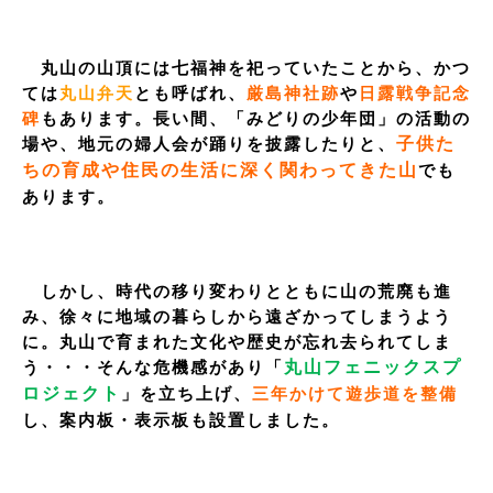
丸山の山頂には七福神を祀っていたことから、かつ
ては
丸山弁天
とも呼ばれ、
厳島神社跡
や
日露戦争記念
碑
もあります。長い間、「みどりの少年団」の活動の
子供た
場や、地元の婦人会が踊りを披露したりと、
ちの育成や住民の生活に深く関わってきた山
でも
あります。
しかし、時代の移り変わりとともに山の荒廃も進
み、徐々に地域の暮らしから遠ざかってしまうよう
に。丸山で育まれた文化や歴史が忘れ去られてしま
丸山フェニックスプ
う・・・そんな危機感があり「
ロジェクト
」を立ち上げ、
三年かけて遊歩道を整備
し、案内板・表示板も設置しました。